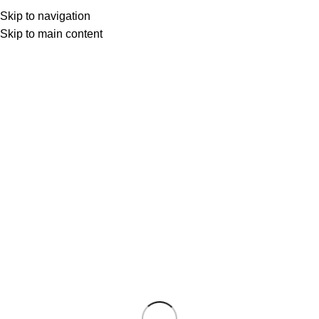
Skip to navigation
Skip to main content
Uğur Ün
0
BEYAZ PERDEDEN
09 Tem 2025
Temmuz 9, 2025
ŞERİF GÖREN’DEN SİNEMAMIZA
ÇOK KIYMETLİ BİR ARMAĞAN:
DERMAN (1983)
Yönetmen: Şerif Gören, Eser: Osman Şahin, Senaryo:
Ahmet Soner, Kamera: Erdoğan Engin, Müzik: Yeni
Türkü, Seli...
OKUMAYA DEVAM ET