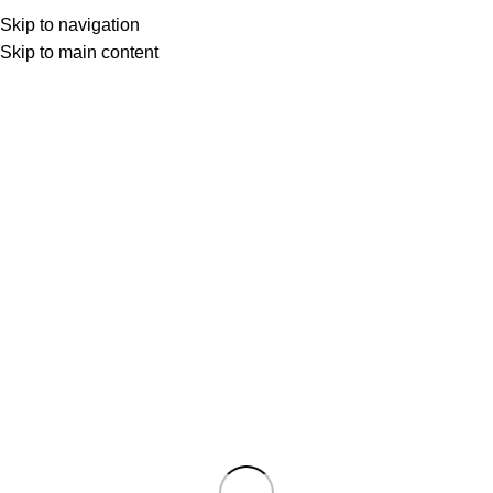
Skip to navigation
Skip to main content
Uğur Ün
0
BEYAZ PERDEDEN
20 Mar 2024
Haziran 8, 2025
Aki Kaurismaki – İkibinler
MİES VAİLLA MENNEİSYYTTA, 2002 Batıda The Man Without
A Past, bizim mahallede Geçmişi Olmayan Adam başlığıy...
Okumaya devam et