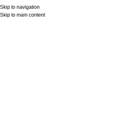
Skip to navigation
Skip to main content
Semih Aydoğdu
0
DÜŞÜNCELER
,
KÜLTÜR YOLCULUĞU
,
OKUDUKÇA
28 Haz 2025
Haziran 29, 2025
RÖNESANS ÇAĞINDA BİR DEREBEYİN
SAĞLIK TURİZMİ
Derebeylik şatosundan Roma vatandaşlığına, kaplıcadan
Belediye Başkanlığına: Michel de Montaigne İnsanlar, ...
Okumaya devam et