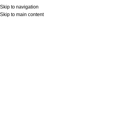
Skip to navigation
Skip to main content
Semih Aydoğdu
0
DÜŞÜNCELER
,
KÜLTÜR YOLCULUĞU
,
OKUDUKÇA
28 Haz 2025
Haziran 29, 2025
RÖNESANS ÇAĞINDA BİR DEREBEYİN
SAĞLIK TURİZMİ
Derebeylik şatosundan Roma vatandaşlığına, kaplıcadan
Belediye Başkanlığına: Michel de Montaigne İnsanlar, ...
Okumaya devam et