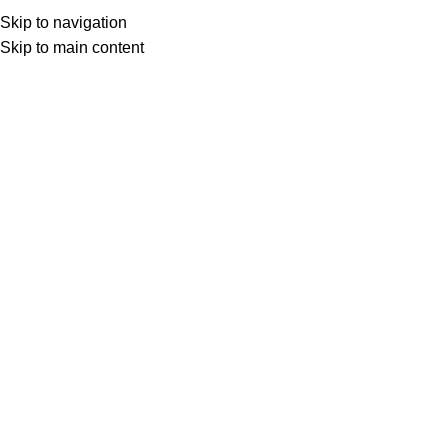
Skip to navigation
Skip to main content
Yasemin Demirel
0
DÜŞÜNCELER
,
OKUDUKÇA
20 Mar 2024
Haziran 8, 2025
Abelard ve Heloise: Böyle Aşkın
Istırabını
(ZeplinArt Şubat 2024 sayısından) Şiirlere, şarkılara,
resimlere, filmlere ve hatta başka aşklara ilham
kaynağ...
OKUMAYA DEVAM ET