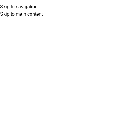
Doktor Kurumlu
Skip to navigation
Skip to main content
0
DİNLEDİKLERİMİZ
19 Oca 2026
THE ATTIC & EVE RISSER, LA
GRANDE CRUE, 2025
ÜÇ PORTEKİZLİ, BİR DE FRANSIZ SERBEST
DOĞAÇLAMANIN GAY GUYDAN, GULU GULU
DANSINDAN İBARET OLMADIĞINI TANITLIYO...
Doktor Kurumlu
OKUMAYA DEVAM ET
0
DİNLEDİKLERİMİZ
02 Oca 2026