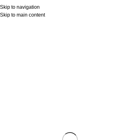
. Öner Kurt
Skip to navigation
Skip to main content
0
KİTAPLAR
,
OKUDUKÇA
14 Mar 2025
GÜNÜ YAŞA
Saul Bellow’un, GÜNÜ YAŞA romanınınana karakteri
Tommy Wilhelm’inyolculuğu üzerine kısa bir analiz
Hayat de...
OKUMAYA DEVAM ET