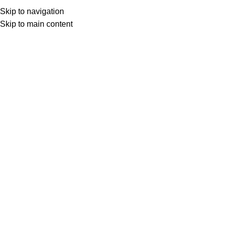
Skip to navigation
Skip to main content
Kayra B.
0
OKUDUKÇA
,
ŞİİR
,
YAZI ÇİZİ ÇEVİRİ
27 Mar 2025
Emıly Dıckınson (1830-1886)’dan İki Şiir
Emily Dickinson, entelektüel birikimine karşın yaşamının
önemli bir kısmını dış dünyadan yalıtılmış, münzevi b...
Okumaya devam et