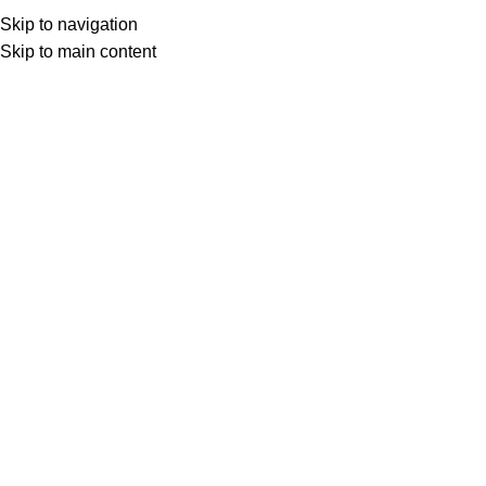
Skip to navigation
Skip to main content
Uğur Ün
0
BEYAZ PERDEDEN
07 Tem 2025
Temmuz 8, 2025
KEMAL SUNAL FİLMLERİ ARASINDA BİR
DORUK: SALAKO, 1974
Yönetmen: Atıf Yılmaz, Senaryo: Sadık Şendil, Ertem Eğilmez,
Kamera: Hüseyin Özşahin, O: Kemal Sunal, Meral Ze...
Okumaya devam et