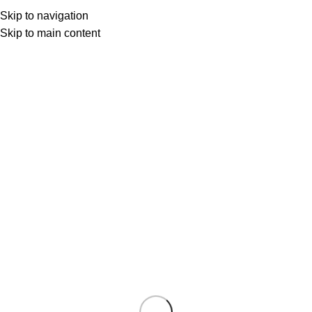
Skip to navigation
Skip to main content
Dr. Ufuk Akkuş
0
KİTAPLAR
,
OKUDUKÇA
20 Eyl 2025
Eylül 28, 2025
IZA’NIN ŞARKISI: Modernleşmenin
Sessiz Çığlığı
Ebeveynler ile çocukları arasındaki ilişki modern yaşam
geliştikçe sorunlu bir hal almıştır. Bir yanda modern ...
OKUMAYA DEVAM ET