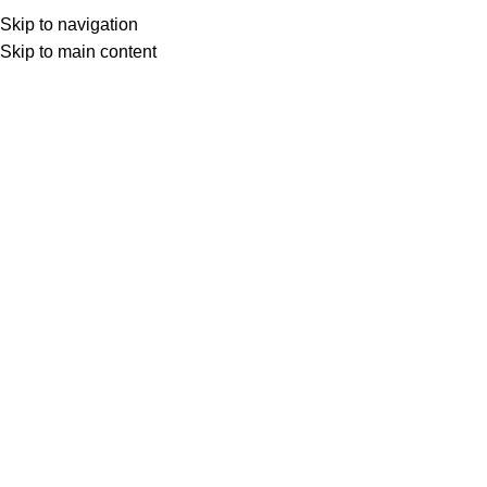
Dr. Ufuk Akkuş
Skip to navigation
Skip to main content
0
BEYAZ PERDEDEN
28 Eyl 2025
MODERN ZAMANLAR
“Kütüphane dolusu ciltlerden daha çok, Şarlo’nun
filmleri zamanımızı gelecek nesillere anlatacaktır.
Modası ge...
OKUMAYA DEVAM ET