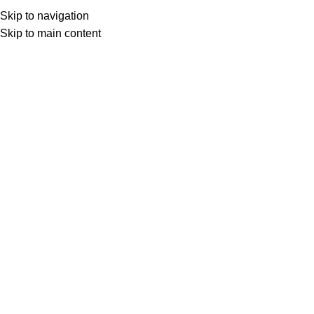
Skip to navigation
Skip to main content
Yasemin Demirel
0
DÜŞÜNCELER
,
OKUDUKÇA
20 Mar 2024
Haziran 8, 2025
Abelard ve Heloise: Böyle Aşkın Istırabını
(ZeplinArt Şubat 2024 sayısından) Şiirlere, şarkılara, resimlere,
filmlere ve hatta başka aşklara ilham kaynağ...
Okumaya devam et