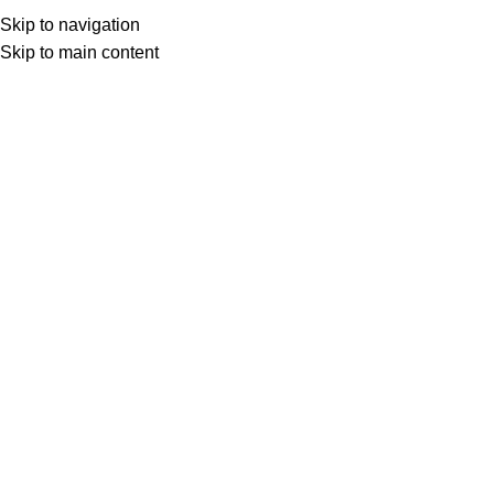
Skip to navigation
Skip to main content
Doktor Kurumlu
0
DİNLEDİKLERİMİZ
25 Eyl 2025
Eylül 27, 2025
DOKTOR KURUMLU’NUN SEÇTİKLERİ –
2025
''DAVULCULARDAN BESTECİ, KADINLARDAN DA
DAVULCU ÇIKMAZ'' DİYE ŞAŞKOLOZCA ÜFÜREN KIL
KUYRUKLARA İNAT, BESTE İMA...
Okumaya devam et