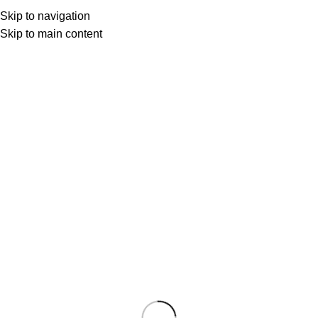
Güçlü Yılmaz
Skip to navigation
Skip to main content
0
ÖYKÜ
28 Mar 2025
KADERİN OYUNU
Ateş başında toplanmış bir grup insan. Masalcı öyle
büyülemiş ki herkes ağzının içine düştü düşecek.
Biradımda...
Deniz Tütüncüoğlu
OKUMAYA DEVAM ET
0
ÖYKÜ
19 May 2024
Boşluk