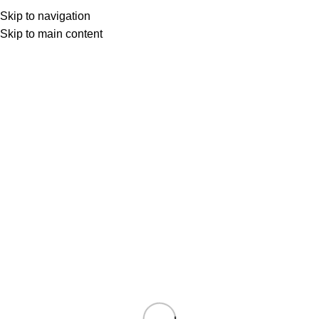
Skip to navigation
Skip to main content
BEYAZ PERDEDEN
15 Mar 2025
İKİBİNLERDE WOODY ALLEN – I
2000 sonrası Woody'den, katran lezzetinde,Alf amcaya, görse,
hırsından bütüntırnaklarını çatır çatır yedirtece...
Okumaya devam et