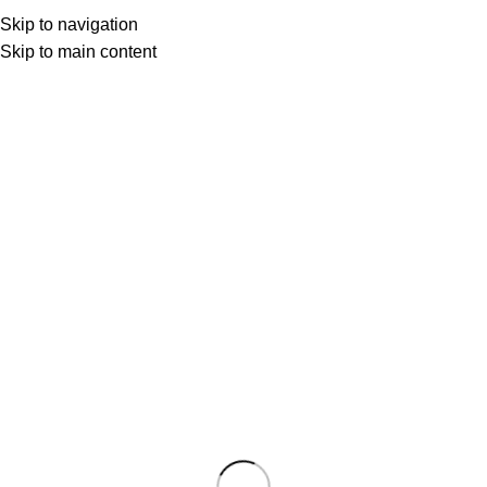
Skip to navigation
Skip to main content
Özgür Tuna
0
KÜLTÜR YOLCULUĞU
16 Eki 2025
Ekim 16, 2025
KAFSİNKAF TUTKUSU
Karşıyakalı biri nerelisin sorusuna İzmirliyim demez
hiçbir zaman, Karşıyakalıyım diye cevap verir. 35,5
plaka...
OKUMAYA DEVAM ET