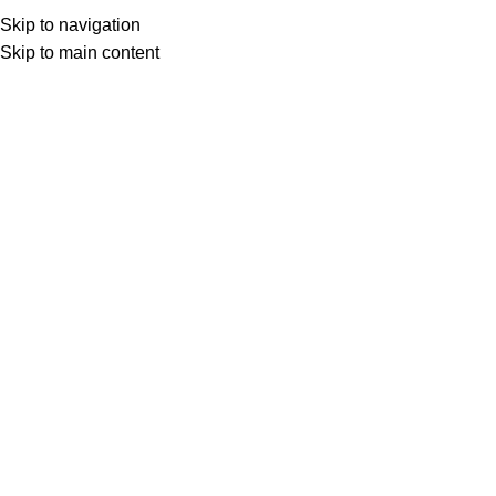
Skip to navigation
Doktor Kurumlu
Skip to main content
0
DİNLEDİKLERİMİZ
30 Haz 2025
DOKTOR KURUMLU’DAN 2024’ÜN
EN İYİLERİ – SEÇMELER
FRANK LONDON WITH MARCUS ROJAS / JOSH
ROSEMAN / JAVIER DIAZ / ONEL MATOS / KENNY
WOLLESEN, BRASS CONSPIRACY, ...
OKUMAYA DEVAM ET