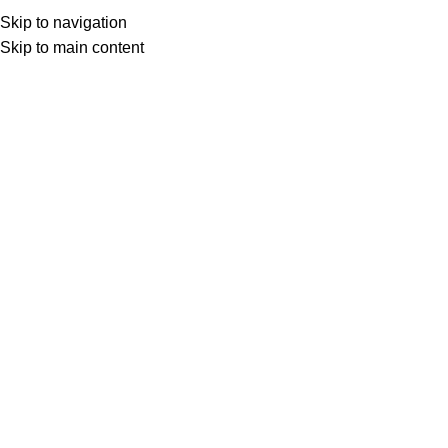
Skip to navigation
Skip to main content
İsmet Işık
0
ŞİİR
21 Tem 2025
Katarsis
dıranas'ın şiirindeki fahriye abla değildir cahide
halime'yi samanlıkta bastılar türküsündeki hiç değil ...
OKUMAYA DEVAM ET
Çiler Göksel Dursun
0