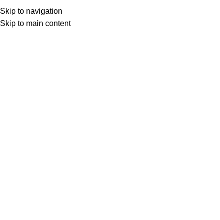
Skip to navigation
Skip to main content
ŞİİR
eski ev
0
İsmet Işık
Nisan 2, 2025
eski bir ahşap ev vardı
bir merdiven çıkardı yukarı
evin dibinde bir asma
beklenirdi gelmesi akşamın