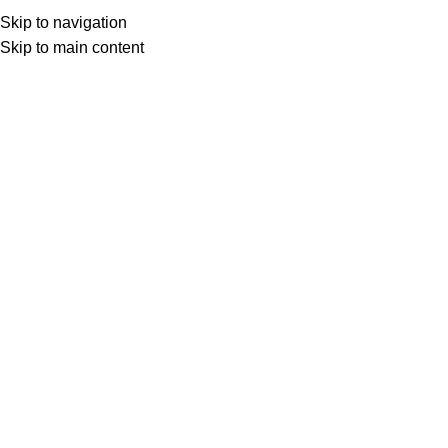
Skip to navigation
Skip to main content
BEYAZ PERDEDEN
HALİT REFİĞ SİNEMASI 1986-
1989
Uğur Ün
Mart 30, 2026
Mart 29, 2026
1
TEYZEM,
1986
Y: Halit Refiğ, S: Ümit Ünal, K: Ertunç Şenkay, O: Müjde Ar,
Mehmet Akan, Yaşar Alptekin, Ayşe Demirel, Haldun
Ergüvenç, Necati Bilgiç, Ferit Ferman, Uğur Yücel, Serra
Yılmaz, Yapımcı: Fedai Öztürk