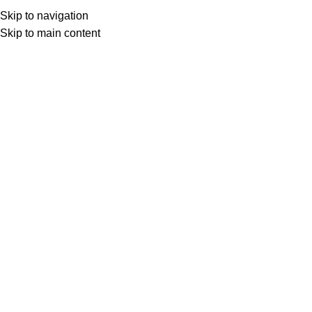
Skip to navigation
Skip to main content
BEYAZ PERDEDEN
TRAIN DREAMS: UMUDUN
ÇATLAKLARINDA SALLANAN BİR
YALNIZLIK AYİNİ
Evrim Duyal Akses
Ocak 2, 2026
Ocak 2, 2026
0
Train Dreams
,
sinemanın alışıldık gerçeklik yüzeyini kazıyıp
altından çıkan gölgeli boşluğu görünür kılan nadir filmlerden
biri. Yönetmen
Clint Bentley,
görüntüyü bir temsil olmaktan
çıkarıp neredeyse soyut bir bilinç akıntısına dönüştürüyor; film