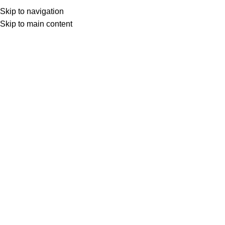
Skip to navigation
Skip to main content
BEYAZ PERDEDEN
DİNLEDİKLERİMİZ
ŞİİR
BEYAZ PERDEDEN
ATIF YILMAZ’IN FATMA GİRİK’Lİ F
Uğur Ün
Şubat 20, 2026
Ocak 9, 2026
0