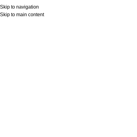
Skip to navigation
Skip to main content
BEYAZ PERDEDEN
ÖLÜMÜN GÖLGESİNDE YAŞAMI
ARAMAK: Bürokrasinin Dişilileri
Arasında Bir Varoluş Mücadelesi
Dr. Ufuk Akkuş
Şubat 16, 2026
Şubat 6, 2026
0
Hayat ne kadar kısa… Sev ey genç kız, dudaklarındaki
kızıllık solmadan.
Kurosawa
’nın 1952 yapımı başyapıtı
Ikiru (Yaşamak)
filmi